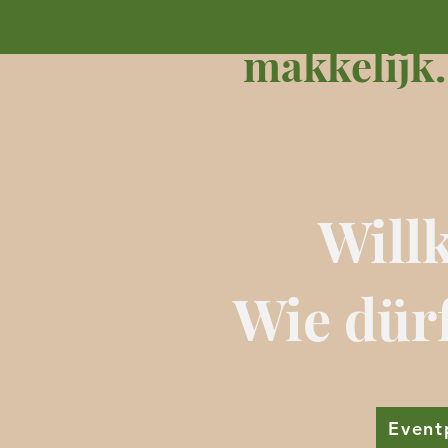
makkelijk.
Will
Wie dürf
Event