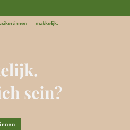
siker:innen
makkelijk.
lijk.
ich sein?
:innen